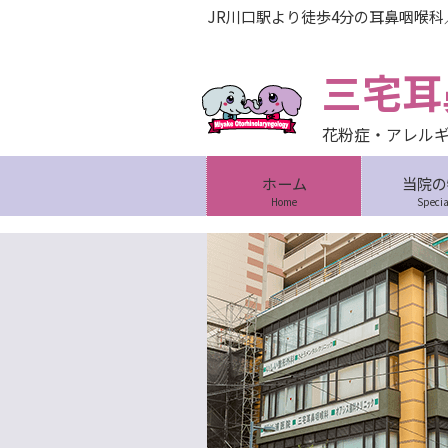
JR川口駅より徒歩4分の耳鼻咽喉
三宅耳
花粉症・アレル
ホーム
当院の
Home
Specia