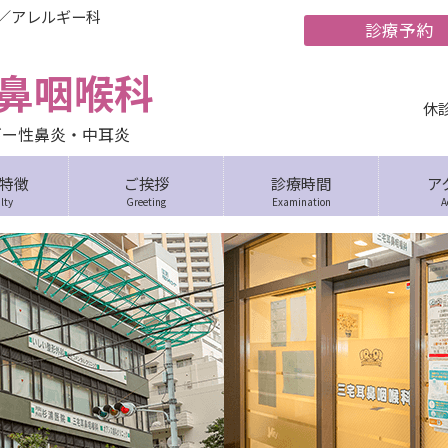
科／アレルギー科
鼻咽喉科
休
ギー性鼻炎・中耳炎
特徴
ご挨拶
診療時間
ア
lty
Greeting
Examination
A